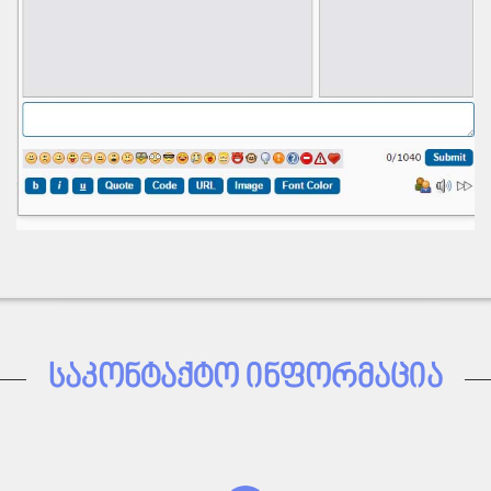
ᲡᲐᲙᲝᲜᲢᲐᲥᲢᲝ ᲘᲜᲤᲝᲠᲛᲐᲪᲘᲐ